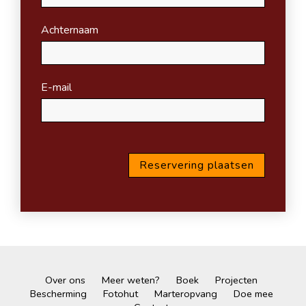
Achternaam
E-mail
Over ons
Meer weten?
Boek
Projecten
Bescherming
Fotohut
Marteropvang
Doe mee